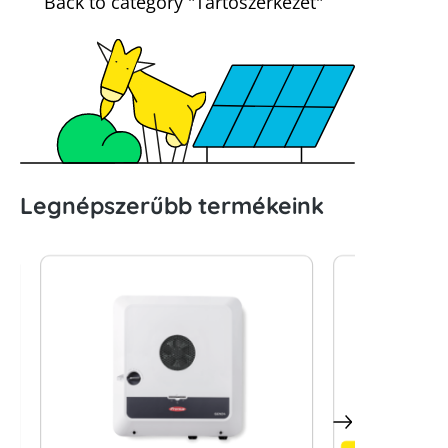
Back to category "Tartószerkezet"
Legnépszerűbb termékeink