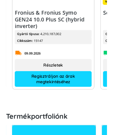
% Sale
Fronius & Fronius Symo
Solinteg MH
GEN24 10.0 Plus SC (hybrid
inverter)
Gyártó típusa:
4,210,187,002
Gyártó típusa:
Cikkszám:
15147
Cikkszám:
09.09.2026
Available fro
Részletek
Regisztráljon az árak
megtekintéséhez
Termékportfoliónk