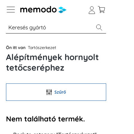
p to B2B platform navigation
% Akció
Otthoni energiatárolók
Modulok
Ön itt van
Tartószerkezet
Alépítmények hornyolt
tetőcseréphez
Szűrő
Nem található termék.