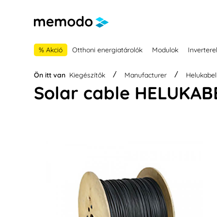
 a fő navigációhoz
Skip to B2B platform navigation
% Akció
Otthoni energiatárolók
Modulok
Invertere
Ön itt van
Kiegészítők
Manufacturer
Helukabel
Solar cable HELUKABE