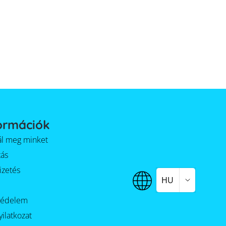
ormációk
alál meg minket
tás
izetés
HU
védelem
yilatkozat