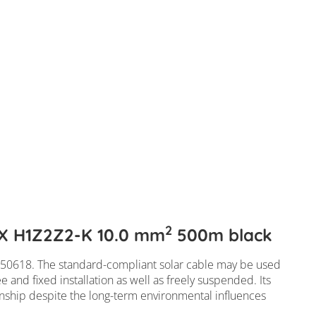
2
EX H1Z2Z2-K 10.0 mm
500m black
N 50618. The standard-compliant solar cable may be used
 and fixed installation as well as freely suspended. Its
KABEL Solarflex H1Z2Z2-K 10.0 mm² 5
nship despite the long-term environmental influences