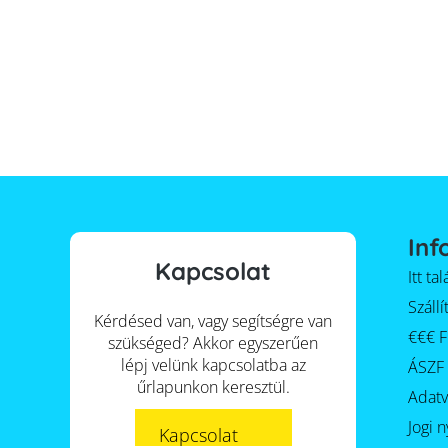
Inf
Kapcsolat
Itt t
Szállí
Kérdésed van, vagy segítségre van
€€€ F
szükséged? Akkor egyszerűen
lépj velünk kapcsolatba az
ÁSZF
űrlapunkon keresztül.
Adat
Jogi n
Kapcsolat