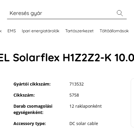
k
EMS
Ipari energiatárolók
Tartószerkezet
Töltőállomások
L Solarflex H1Z2Z2-K 10
Gyártói cikkszám:
713532
Cikkszám:
5758
Darab csomagolási
12 raklaponként
egységenként:
Accessory type:
DC solar cable