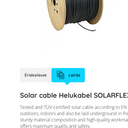
Értékelések
Leírás
Solar cable Helukabel SOLARFL
Tested and TÜV-certified solar cable according to E
outdoors, indoors and also be laid underground in free
Solar cable HELU
sturdy material composition and high-quality workma
offers maximum quality and safety.