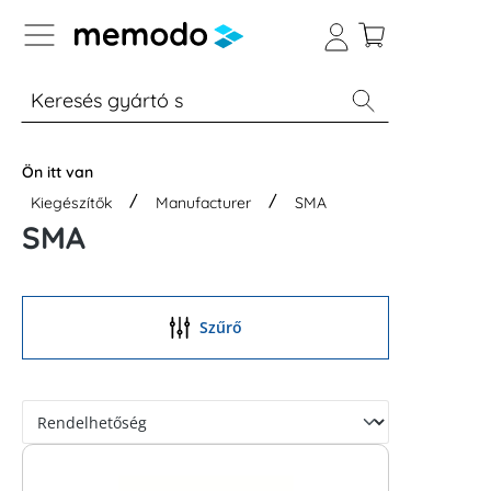
p to B2B platform navigation
% Akció
Otthoni energiatárolók
Modulok
Ön itt van
Kiegészítők
Manufacturer
SMA
SMA
Szűrő