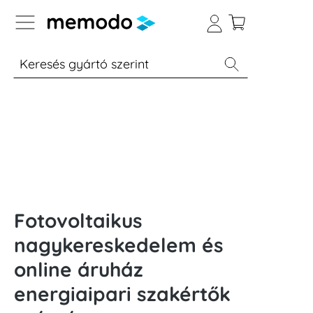
p to B2B platform navigation
% Akció
Otthoni energiatárolók
Modulok
Fotovoltaikus
nagykereskedelem és
online áruház
energiaipari szakértők