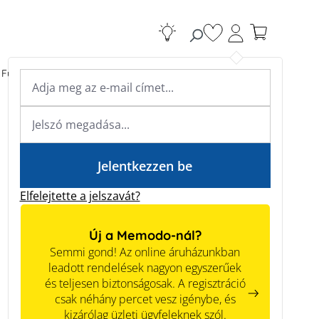
Van 0 kívánságlistá
Fűtési rendszerek
Kiegészítők
Szakértői tudás
Szakértői tudás
Jelentkezzen be
Elfelejtette a jelszavát?
Új a Memodo-nál?
Semmi gond! Az online áruházunkban
leadott rendelések nagyon egyszerűek
és teljesen biztonságosak. A regisztráció
csak néhány percet vesz igénybe, és
kizárólag üzleti ügyfeleknek szól.