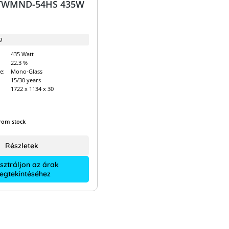
 TWMND-54HS 435W
9
435 Watt
22.3 %
e:
Mono-Glass
15/30 years
1722 x 1134 x 30
from stock
Részletek
sztráljon az árak
egtekintéséhez