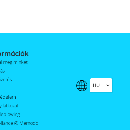
ormációk
alál meg minket
tás
izetés
HU
védelem
yilatkozat
leblowing
liance @ Memodo