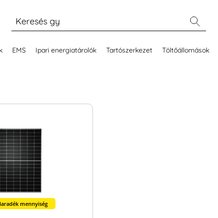
k
EMS
Ipari energiatárolók
Tartószerkezet
Töltőállomások
aradék mennyiség