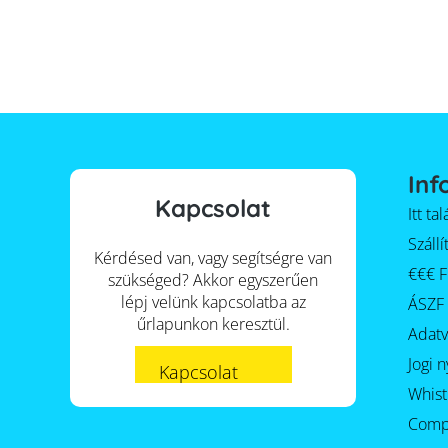
Inf
Kapcsolat
Itt t
Szállí
Kérdésed van, vagy segítségre van
€€€ F
szükséged? Akkor egyszerűen
lépj velünk kapcsolatba az
ÁSZF
űrlapunkon keresztül.
Adat
Jogi n
Kapcsolat
Whist
Comp