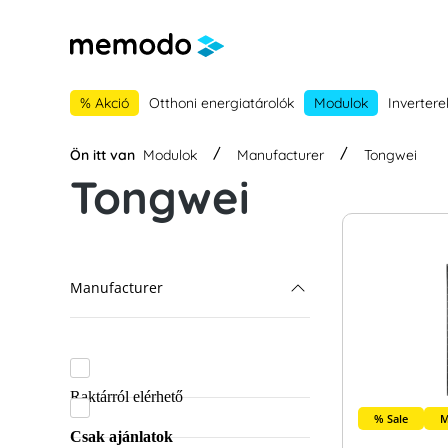
 a fő navigációhoz
Skip to B2B platform navigation
% Akció
Otthoni energiatárolók
Modulok
Invertere
Ön itt van
Modulok
Manufacturer
Tongwei
Tongwei
Manufacturer
Tongwei
AIKO Solar
Raktárról elérhető
EGing
% Sale
M
Csak ajánlatok
Euronergy