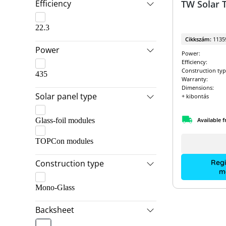
Efficiency
TW Solar
Jinko
22.3
Longi
Cikkszám:
1135
Phono Solar
Power
Power:
Efficiency:
Trina
Construction typ
435
Warranty:
Dimensions:
Solar panel type
+ kibontás
Available 
Glass-foil modules
TOPCon modules
Construction type
Regi
m
Mono-Glass
Backsheet