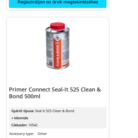
Regisztráljon az árak megtekintéséhez
Primer Connect Seal-It 525 Clean &
Bond 500ml
Gyártó típusa:
Seal-It 525 Clean & Bond
+ kibontás
Cikkszám:
10542
Accessory type:
Other