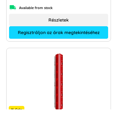
Available from stock
Részletek
Regisztráljon az árak megtekintéséhez
% Sale
Adhesive Connect Seal-It 353 Super
Strong 600ml glue