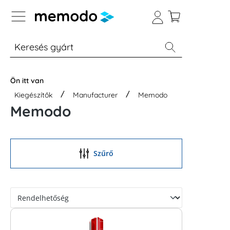
p to B2B platform navigation
% Akció
Otthoni energiatárolók
Modulok
Ön itt van
Kiegészítők
Manufacturer
Memodo
Memodo
Szűrő