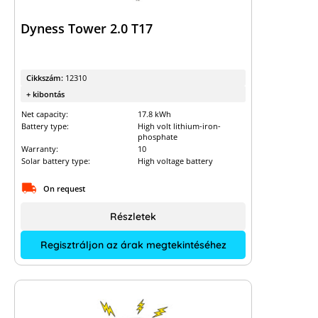
Dyness Tower 2.0 T17
Cikkszám:
12310
+ kibontás
Net capacity:
17.8 kWh
Battery type:
High volt lithium-iron-
phosphate
Warranty:
10
Solar battery type:
High voltage battery
On request
Részletek
Regisztráljon az árak megtekintéséhez