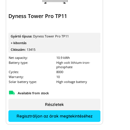
Dyness Tower Pro TP11
Gyártó típusa:
Dyness Tower Pro TP11
+ kibontás
Cikkszám:
13415
Net capacity:
10.9 kWh
Battery type:
High volt lithium-iron-
phosphate
Cycles:
8000
Warranty:
10
Solar battery type:
High voltage battery
Available from stock
Részletek
Regisztráljon az árak megtekintéséhez