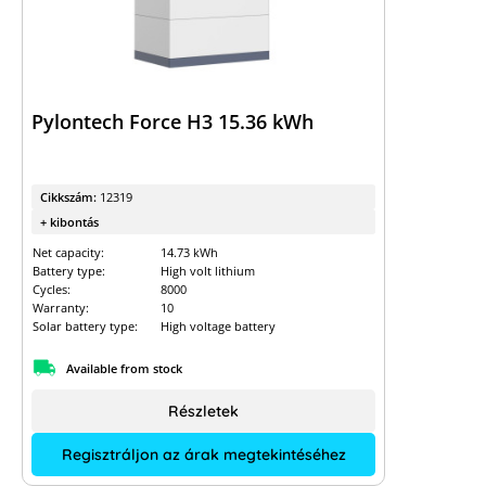
Pylontech Force H3 15.36 kWh
Cikkszám:
12319
+ kibontás
Net capacity:
14.73 kWh
Battery type:
High volt lithium
Cycles:
8000
Warranty:
10
Solar battery type:
High voltage battery
Available from stock
Részletek
Regisztráljon az árak megtekintéséhez