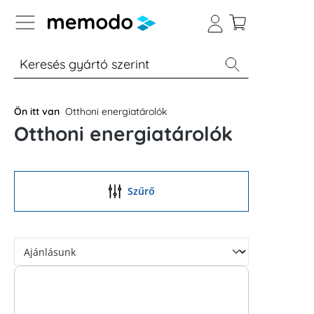
p to B2B platform navigation
% Akció
Otthoni energiatárolók
Modulok
Ön itt van
Otthoni energiatárolók
Otthoni energiatárolók
Szűrő