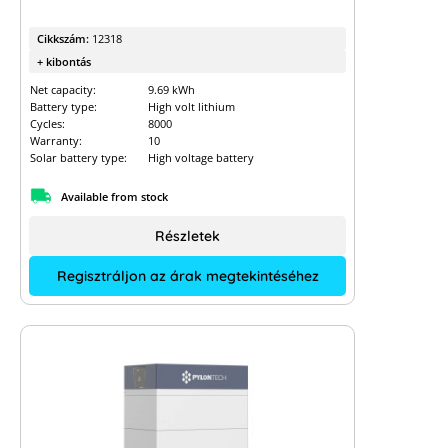
Cikkszám:
12318
+ kibontás
Net capacity:
9.69 kWh
Battery type:
High volt lithium
Cycles:
8000
Warranty:
10
Solar battery type:
High voltage battery
Available from stock
Részletek
Regisztráljon az árak megtekintéséhez