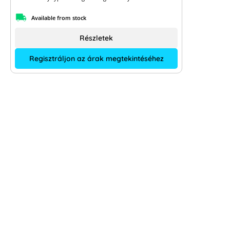
Available from stock
Részletek
Regisztráljon az árak megtekintéséhez
Pylontech Force H3 25.6 kWh