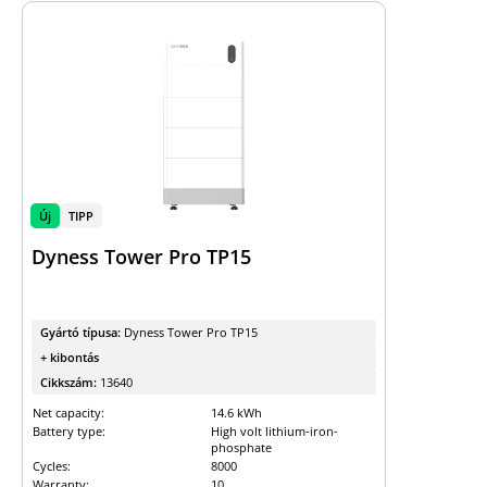
Új
TIPP
Dyness Tower Pro TP15
Gyártó típusa:
Dyness Tower Pro TP15
+ kibontás
Cikkszám:
13640
Net capacity:
14.6 kWh
Battery type:
High volt lithium-iron-
phosphate
Cycles:
8000
Warranty:
10