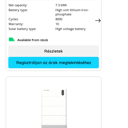
Net capacity:
7.3 kWh
Battery type:
High volt lithium-iron-
phosphate
Cycles:
8000
Warranty:
10
Solar battery type:
High voltage battery
Available from stock
Részletek
Regisztráljon az árak megtekintéséhez