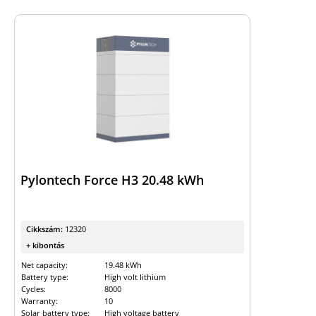
Pylontech Force H3 20.48 kWh
Cikkszám:
12320
+ kibontás
Net capacity:
19.48 kWh
Battery type:
High volt lithium
Cycles:
8000
Warranty:
10
Solar battery type:
High voltage battery