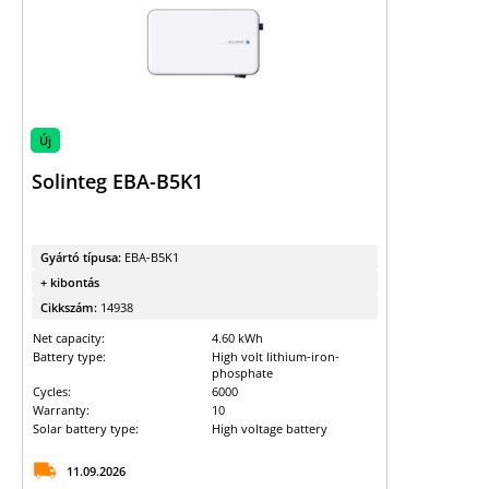
Új
Solinteg EBA-B5K1
Gyártó típusa:
EBA-B5K1
+ kibontás
Cikkszám:
14938
Net capacity:
4.60 kWh
Battery type:
High volt lithium-iron-
phosphate
Cycles:
6000
Warranty:
10
Solar battery type:
High voltage battery
11.09.2026