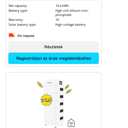
Net capacity:
10.6 kWh
Battery type:
High volt lithium-iron-
phosphate
Warranty:
10
Solar battery type:
High voltage battery
On request
Részletek
Regisztráljon az árak megtekintéséhez