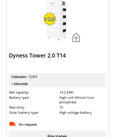
Dyness Tower 2.0 T14
Cikkszám:
12307
+ kibontás
Net capacity:
14.2 kWh
Battery type:
High volt lithium-iron-
phosphate
Warranty:
10
Solar battery type:
High voltage battery
On request
Részletek