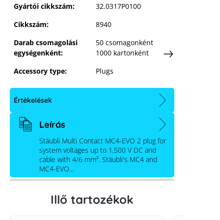
Gyártói cikkszám:
32.0317P0100
Cikkszám:
8940
Darab csomagolási
50 csomagonként
egységenként:
1000 kartonként
Accessory type:
Plugs
Értékelések
Leírás
Stäubli Multi Contact MC4-EVO 2 plug for
system voltages up to 1,500 V DC and
cable with 4/6 mm². Stäubli's MC4 and
MC4-EVO…
Illő tartozékok