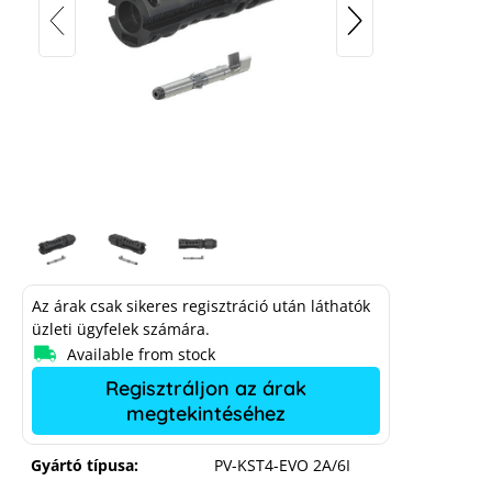
Az árak csak sikeres regisztráció után láthatók
üzleti ügyfelek számára.
Available from stock
Stäubli MC4-EVO 2 plug, 4-6 mm²,
diameter 4.7 - 6.4 mm
Regisztráljon az árak
megtekintéséhez
Gyártó típusa:
PV-KST4-EVO 2A/6I