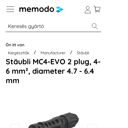
p to B2B platform navigation
% Akció
Otthoni energiatárolók
Modulok
Ön itt van
Kiegészítők
Manufacturer
Stäubli
Stäubli MC4-EVO 2 plug, 4-
6 mm², diameter 4.7 - 6.4
mm