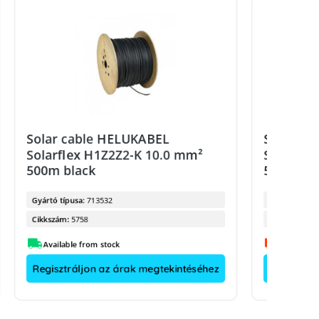
Solar cable HELUKABEL
Solar ca
Solarflex H1Z2Z2-K 10.0 mm²
Solarfle
500m black
500m re
Gyártó típusa:
713532
Gyártó típus
Cikkszám:
5758
Cikkszám:
Available from stock
Regisztráljon az árak megtekintéséhez
Regisztrá