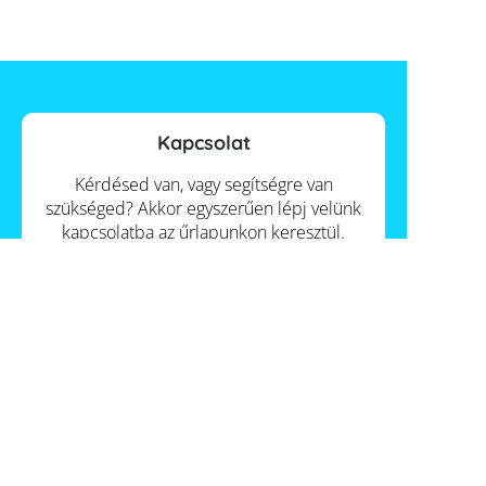
Kapcsolat
Kérdésed van, vagy segítségre van
szükséged? Akkor egyszerűen lépj velünk
kapcsolatba az űrlapunkon keresztül.
Kapcsolat
Információk
Itt talál meg minket
Szállítás
Hungary
€€€ Fizetés
ÁSZF