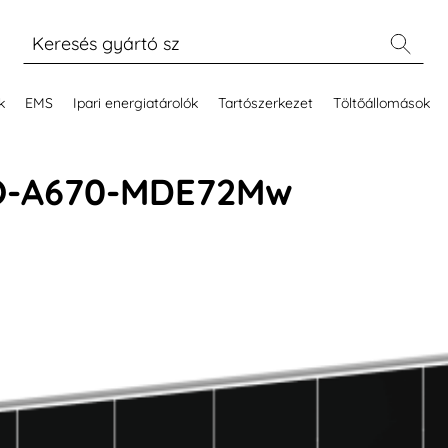
k
EMS
Ipari energiatárolók
Tartószerkezet
Töltőállomások
KO-A670-MDE72Mw