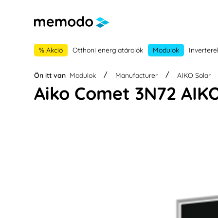
 a fő navigációhoz
Skip to B2B platform navigation
% Akció
Otthoni energiatárolók
Modulok
Invertere
Ön itt van
Modulok
Manufacturer
AIKO Solar
Aiko Comet 3N72 AI