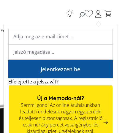
Van 0 kívánságlistá
Fűtési rendszerek
Kiegészítők
Szakértői tudás
Szakértői tudás
Jelentkezzen be
Elfelejtette a jelszavát?
Új a Memodo-nál?
Semmi gond! Az online áruházunkban
leadott rendelések nagyon egyszerűek
és teljesen biztonságosak. A regisztráció
csak néhány percet vesz igénybe, és
kizárólag üzleti ügyfeleknek szól.