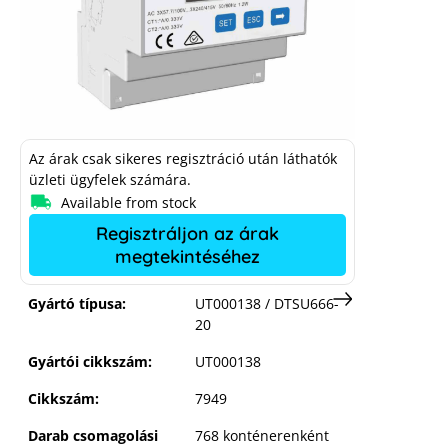
Sungrow 2 CT Meter – indirect –
DTSU666-20
Az árak csak sikeres regisztráció után láthatók
üzleti ügyfelek számára.
Available from stock
Regisztráljon az árak
megtekintéséhez
Gyártó típusa:
UT000138 / DTSU666-
20
Gyártói cikkszám:
UT000138
Cikkszám:
7949
Darab csomagolási
768 konténerenként