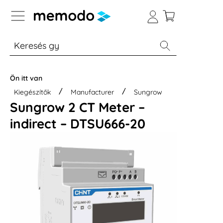
p to B2B platform navigation
% Akció
Otthoni energiatárolók
Modulok
Ön itt van
Kiegészítők
Manufacturer
Sungrow
Sungrow 2 CT Meter –
indirect – DTSU666-20