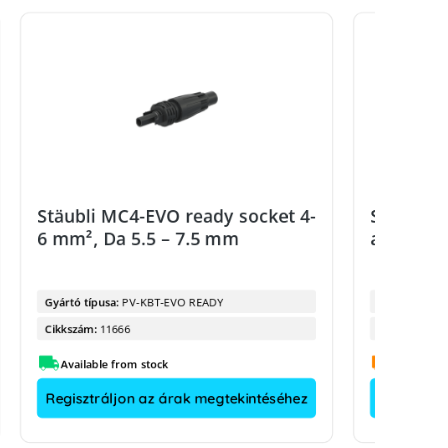
Stäubli MC4-EVO ready socket 4-
Stäubli 
6 mm², Da 5.5 – 7.5 mm
assembly
Gyártó típusa:
PV-KBT-EVO READY
Gyártó típus
Cikkszám:
11666
Cikkszám:
Available from stock
Regisztráljon az árak megtekintéséhez
Regisztrá