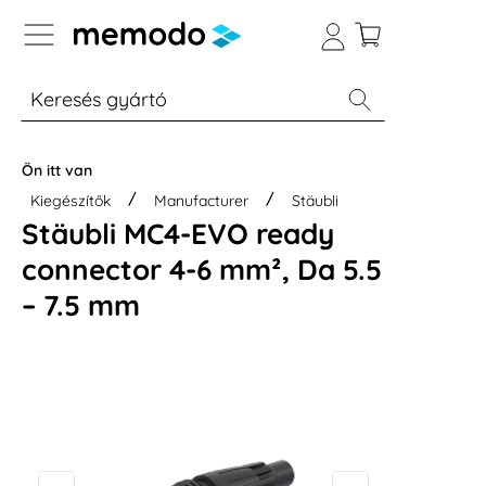
p to B2B platform navigation
% Akció
Otthoni energiatárolók
Modulok
Ön itt van
Kiegészítők
Manufacturer
Stäubli
Stäubli MC4-EVO ready
connector 4-6 mm², Da 5.5
– 7.5 mm