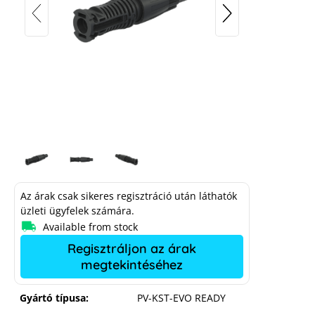
Az árak csak sikeres regisztráció után láthatók
üzleti ügyfelek számára.
Available from stock
Stäubli MC4-EVO ready connector 4-6
Regisztráljon az árak
mm², Da 5.5 – 7.5 mm
megtekintéséhez
Gyártó típusa:
PV-KST-EVO READY