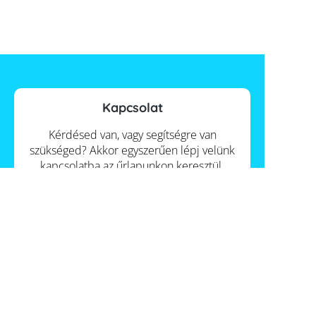
Kapcsolat
Kérdésed van, vagy segítségre van
szükséged? Akkor egyszerűen lépj velünk
kapcsolatba az űrlapunkon keresztül.
Kapcsolat
Információk
Itt talál meg minket
Szállítás
Hungary
€€€ Fizetés