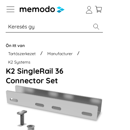
p to B2B platform navigation
% Akció
Otthoni energiatárolók
Modulok
Ön itt van
Tartószerkezet
Manufacturer
K2 Systems
K2 SingleRail 36
Connector Set