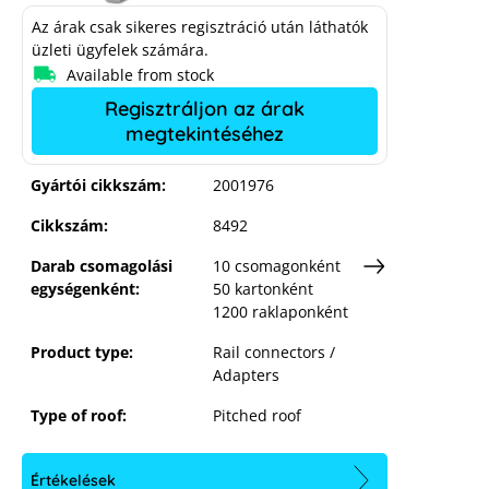
Az árak csak sikeres regisztráció után láthatók
üzleti ügyfelek számára.
Available from stock
Regisztráljon az árak
megtekintéséhez
K2 SingleRail 36 Connector Set
Gyártói cikkszám:
2001976
Cikkszám:
8492
Darab csomagolási
10 csomagonként
egységenként:
50 kartonként
1200 raklaponként
Product type:
Rail connectors /
Adapters
Type of roof:
Pitched roof
Értékelések