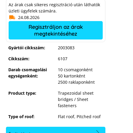
Az árak csak sikeres regisztráció után láthatók
üzleti ügyfelek számára.
24.08.2026
Regisztráljon az árak
megtekintéséhez
Gyártói cikkszám:
2003083
Cikkszám:
6107
Darab csomagolási
10 csomagonként
egységenként:
50 kartonként
2500 raklaponként
Product type:
Trapezoidal sheet
bridges / Sheet
fasteners
Type of roof:
Flat roof
, Pitched roof