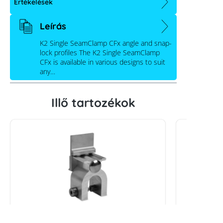
Értékelések
Leírás
K2 Single SeamClamp CFx angle and snap-
lock profiles The K2 Single SeamClamp
CFx is available in various designs to suit
any…
Illő tartozékok
K2 Single SeamClamp CFx round
K2 Singl