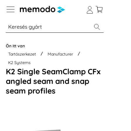
p to B2B platform navigation
% Akció
Otthoni energiatárolók
Modulok
Ön itt van
Tartószerkezet
Manufacturer
K2 Systems
K2 Single SeamClamp CFx
angled seam and snap
seam profiles