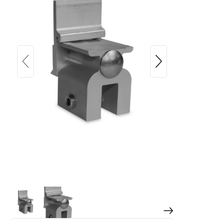
K2 Single SeamClamp CFx angled
seam and snap seam profiles