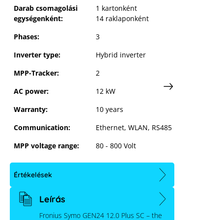
Darab csomagolási
1 kartonként
egységenként:
14 raklaponként
Phases:
3
Inverter type:
Hybrid inverter
MPP-Tracker:
2
AC power:
12 kW
Warranty:
10 years
Communication:
Ethernet, WLAN, RS485
MPP voltage range:
80 - 800 Volt
Értékelések
Leírás
Fronius Symo GEN24 12.0 Plus SC – the