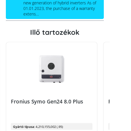
new generation of hybrid inverters As of
01.01.2023, the purchase of a warranty
extens…
Illő tartozékok
Fronius Symo Gen24 8.0 Plus
Fronius 
Gyártó típusa:
4,210,155,002 (,95)
Gyártó típus