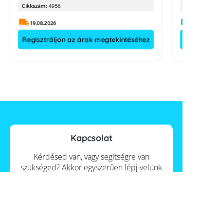
Cikkszám:
4956
Cikkszám:
19.08.2026
Regisztráljon az árak megtekintéséhez
Regisztrá
Kapcsolat
Kérdésed van, vagy segítségre van
szükséged? Akkor egyszerűen lépj velünk
kapcsolatba az űrlapunkon keresztül.
Kapcsolat