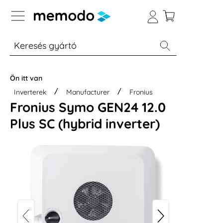
p to B2B platform navigation
% Akció
Otthoni energiatárolók
Modulok
Ön itt van
Inverterek
Manufacturer
Fronius
Fronius Symo GEN24 12.0
Plus SC (hybrid inverter)