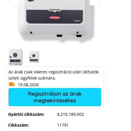
Az árak csak sikeres regisztráció után láthatók
üzleti ügyfelek számára.
19.08.2026
Regisztráljon az árak
megtekintéséhez
Fronius Symo GEN24 12.0 Plus SC
Gyártói cikkszám:
4,210,189,002
(hybrid inverter)
Cikkszám:
11791