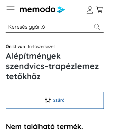
p to B2B platform navigation
% Akció
Otthoni energiatárolók
Modulok
Ön itt van
Tartószerkezet
Alépítmények
szendvics–trapézlemez
tetőkhöz
Szűrő
Nem található termék.