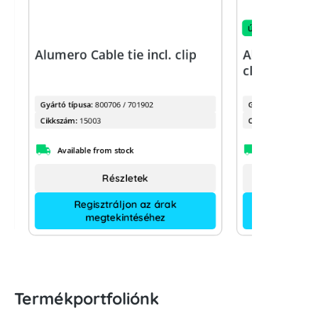
Új
Alumero Cable tie incl. clip
Alumero ea
clamp with p
Gyártó típusa:
800706 / 701902
Gyártó típusa:
Cikkszám:
15003
Cikkszám:
Available from stock
Available fro
Részletek
Regisztráljon az árak
megtekintéséhez
Termékportfoliónk