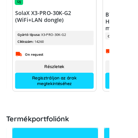
Új
SolaX X3-PRO-30K-G2
BYD Batter
(WiFi+LAN dongle)
HVS 2.56 kW
module
Gyártó típusa:
X3-PRO-30K-G2
Cikkszám:
Cikkszám:
14260
On request
On request
Részletek
Regisztráljon az árak
megtekintéséhez
Termékportfoliónk