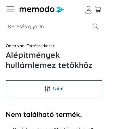
p to B2B platform navigation
% Akció
Otthoni energiatárolók
Modulok
Ön itt van
Tartószerkezet
Alépítmények
hullámlemez tetőkhöz
Szűrő
Nem található termék.