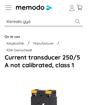
p to B2B platform navigation
% Akció
Otthoni energiatárolók
Modulok
Ön itt van
Kiegészítők
Manufacturer
KDK Dornscheidt
Current transducer 250/5
A not calibrated, class 1