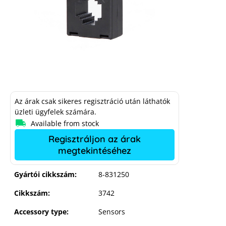
Az árak csak sikeres regisztráció után láthatók
üzleti ügyfelek számára.
Available from stock
Regisztráljon az árak
Current transducer 250/5 A not
megtekintéséhez
calibrated, class 1
Gyártói cikkszám:
8-831250
Cikkszám:
3742
Accessory type:
Sensors