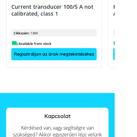
Current transducer 100/5 A not
KDK curr
calibrated, class 1
A uncalib
Cikkszám:
1300
Cikkszám:
Available from stock
Regisztráljon az árak megtekintéséhez
Regisztrá
Kapcsolat
Kérdésed van, vagy segítségre van
szükséged? Akkor egyszerűen lépj velünk