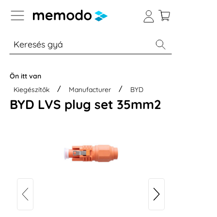
p to B2B platform navigation
% Akció
Otthoni energiatárolók
Modulok
Ön itt van
Kiegészítők
Manufacturer
BYD
BYD LVS plug set 35mm2