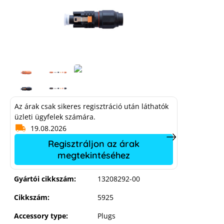
BYD LVS plug set 35mm2
Az árak csak sikeres regisztráció után láthatók
üzleti ügyfelek számára.
19.08.2026
Regisztráljon az árak
megtekintéséhez
Gyártói cikkszám:
13208292-00
Cikkszám:
5925
Accessory type:
Plugs