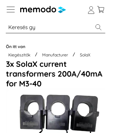
p to B2B platform navigation
% Akció
Otthoni energiatárolók
Modulok
Ön itt van
Kiegészítők
Manufacturer
SolaX
3x SolaX current
transformers 200A/40mA
for M3-40