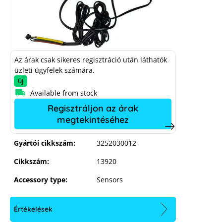
3x SolaX current transformers
Az árak csak sikeres regisztráció után láthatók
200A/40mA for M3-40
üzleti ügyfelek számára.
Új
Available from stock
Regisztráljon az árak
megtekintéséhez
Gyártói cikkszám:
3252030012
Cikkszám:
13920
Accessory type:
Sensors
Értékelések