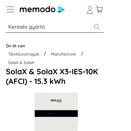
p to B2B platform navigation
% Akció
Otthoni energiatárolók
Modulok
Ön itt van
Tárolócsomagok
Manufacturer
SolaX & SolaX
SolaX & SolaX X3-IES-10K
(AFCI) - 15.3 kWh