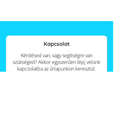
Kapcsolat
Kérdésed van, vagy segítségre van
szükséged? Akkor egyszerűen lépj velünk
kapcsolatba az űrlapunkon keresztül.
Kapcsolat
Információk
Itt talál meg minket
Szállítás
Hungary
€€€ Fizetés
ÁSZF