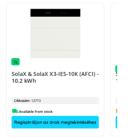
Új
Új
SolaX & SolaX X3-IES-10K (AFCI) -
SolaX & S
10.2 kWh
15.3 kWh
Cikkszám:
12773
Cikkszám:
Available from stock
Regisztráljon az árak megtekintéséhez
Regisztrá