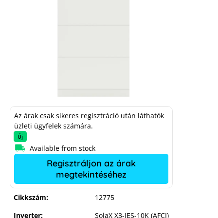
Az árak csak sikeres regisztráció után láthatók
üzleti ügyfelek számára.
Új
Available from stock
Regisztráljon az árak
SolaX & SolaX X3-IES-10K (AFCI) - 15.3
megtekintéséhez
kWh
Cikkszám:
12775
Inverter:
SolaX X3-IES-10K (AFCI)