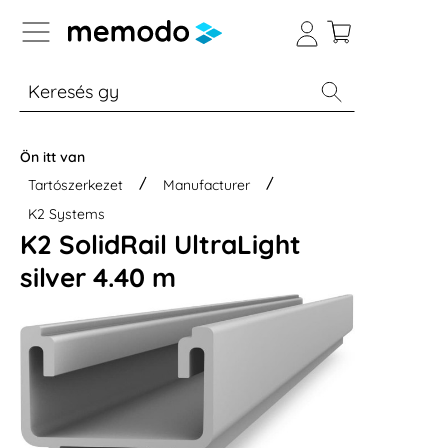
p to B2B platform navigation
% Akció
Otthoni energiatárolók
Modulok
Ön itt van
Tartószerkezet
Manufacturer
K2 Systems
K2 SolidRail UltraLight
silver 4.40 m