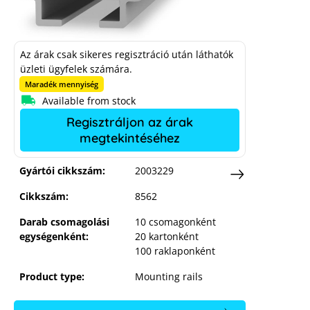
Az árak csak sikeres regisztráció után láthatók
üzleti ügyfelek számára.
Maradék mennyiség
K2 SolidRail UltraLight silver 4.40 m
Available from stock
Regisztráljon az árak
megtekintéséhez
Gyártói cikkszám:
2003229
Cikkszám:
8562
Darab csomagolási
10 csomagonként
egységenként:
20 kartonként
100 raklaponként
Product type:
Mounting rails