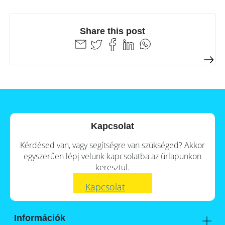
a
storage
commercial
storage
Large-
system?
scale
Share this post
projects
PV
Wiki
Inverters
Mounting
systems
E-
Mobility
Kapcsolat
Kérdésed van, vagy segítségre van szükséged? Akkor
egyszerűen lépj velünk kapcsolatba az űrlapunkon
keresztül.
Kapcsolat
Információk