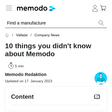
Expert knowledge
Vállalat
Company News
Memodo Academy
10 things you didn't know
Photovoltaic knowledge
about Memodo
News
Overview
5 min.
Topics
Memodo Redaktion
Tools
Updated on 17. January 2023
Other
Solar
Online-Shop
Panels
Is
Content
Home
it
storage
worthwhile
to
Hungary
have
Commercial