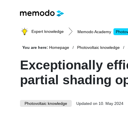
Expert knowledge
Memodo Academy
Photov
You are here:
Homepage
Photovoltaic knowledge
Photovoltaic knowledge
Exceptionally eff
partial shading o
Topics
Solar Panels
Home storage
Commercial storage
Photovoltaic knowledge
Updated on 10. May 2024
Large-scale projects
Inverters
Mounting systems