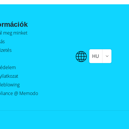
ormációk
alál meg minket
tás
izetés
HU
védelem
yilatkozat
leblowing
liance @ Memodo