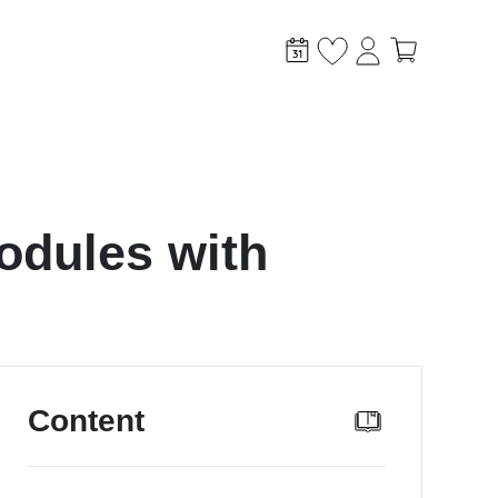
modules with
stem?
Content