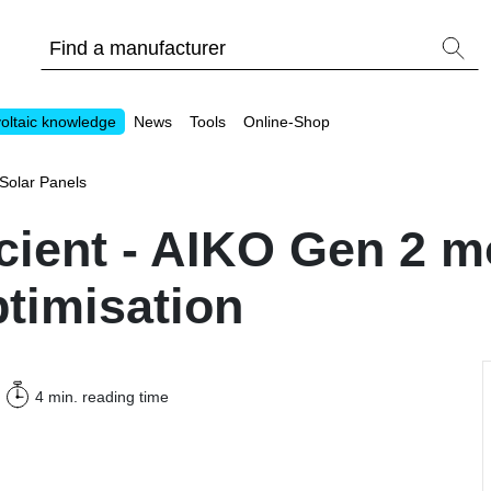
oltaic knowledge
News
Tools
Online-Shop
Solar Panels
icient - AIKO Gen 2 
ptimisation
Other
Is it worthwhile to have a commercial storage sy
PV Wiki
4 min.
reading time