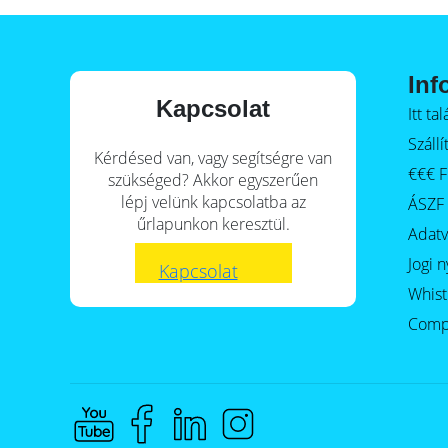
Inf
Kapcsolat
Itt t
Szállí
Kérdésed van, vagy segítségre van
€€€ F
szükséged? Akkor egyszerűen
lépj velünk kapcsolatba az
ÁSZF
űrlapunkon keresztül.
Adat
Jogi n
Kapcsolat
Whist
Comp