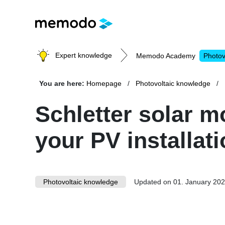
Expert knowledge
Memodo Academy
Photov
You are here:
Homepage
Photovoltaic knowledge
Photovoltaic knowledge
Schletter solar m
your PV installat
Topics
Solar Panels
Home storage
Commercial storage
Photovoltaic knowledge
Updated on 01. January 20
Large-scale projects
Inverters
Mounting systems