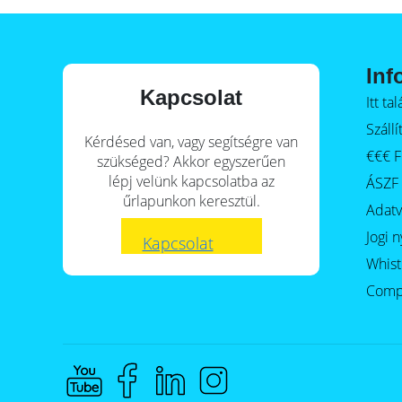
Inf
Kapcsolat
Itt t
Szállí
Kérdésed van, vagy segítségre van
€€€ F
szükséged? Akkor egyszerűen
lépj velünk kapcsolatba az
ÁSZF
űrlapunkon keresztül.
Adat
Jogi n
Kapcsolat
Whist
Comp