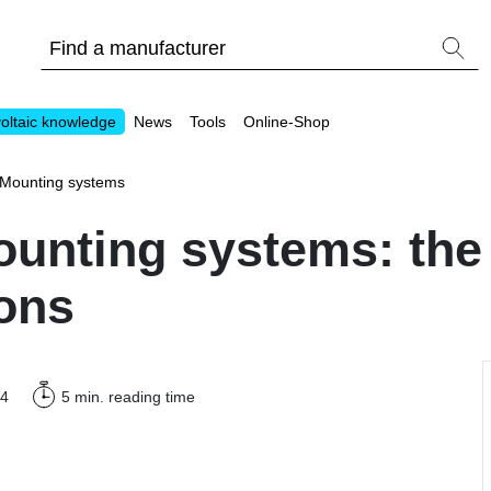
oltaic knowledge
News
Tools
Online-Shop
Mounting systems
ounting systems: the 
ions
Other
Is it worthwhile to have a commercial storage sy
PV Wiki
24
5 min.
reading time