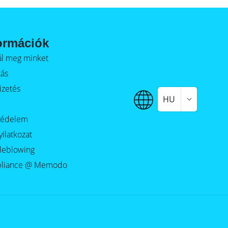
ormációk
alál meg minket
tás
izetés
HU
védelem
yilatkozat
leblowing
liance @ Memodo