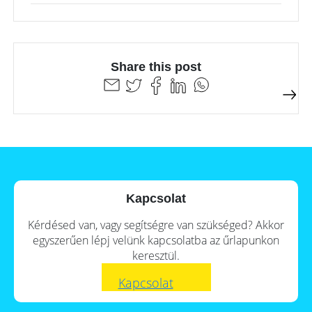
Commercial
storage
Large-
scale
Share this post
projects
Inverters
Mounting
systems
E-
Mobility
Kapcsolat
Other
Kérdésed van, vagy segítségre van szükséged? Akkor
News
Is
egyszerűen lépj velünk kapcsolatba az űrlapunkon
it
keresztül.
worthwhile
Tools
to
Kapcsolat
have
a
Online-Shop
commercial