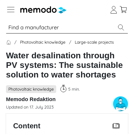
Expert knowledge
Photovoltaic knowledge
Large-scale projects
Memodo Academy
Water desalination through
Photovoltaic knowledge
PV systems: The sustainable
solution to water shortages
Overview
Photovoltaic knowledge
5 min.
Topics
Memodo Redaktion
Solar
Updated on 17. July 2023
Panels
Home
Content
storage