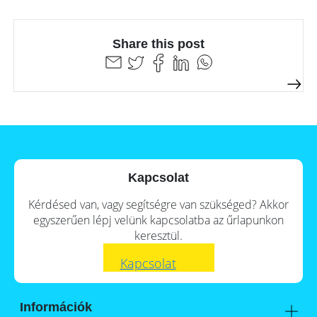
storage
Large-
scale
Share this post
projects
Inverters
Mounting
systems
E-
Mobility
Kapcsolat
Other
Kérdésed van, vagy segítségre van szükséged? Akkor
News
Is
egyszerűen lépj velünk kapcsolatba az űrlapunkon
it
worthwhile
keresztül.
Tools
to
have
Kapcsolat
a
Online-Shop
commercial
storage
system?
Információk