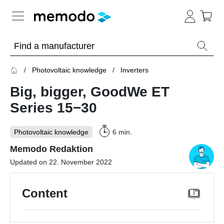
Expert knowledge
Photovoltaic knowledge
Inverters
Memodo Academy
Big, bigger, GoodWe ET
Photovoltaic knowledge
Series 15−30
Overview
Photovoltaic knowledge
6 min.
Topics
Memodo Redaktion
Updated on 22. November 2022
Solar
Panels
Content
Home
storage
Commercial