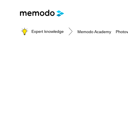
Expert knowledge
Memodo Academy
Photov
Photovoltaic knowledge
Topics
Solar Panels
Home storage
Commercial storage
Large-scale projects
Inverters
Mounting systems