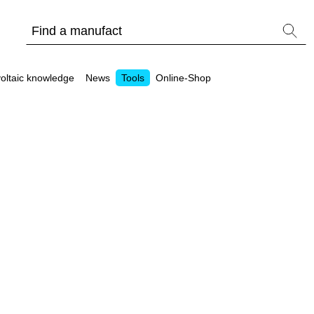
oltaic knowledge
News
Tools
Online-Shop
Other
Is it worthwhile to have a commercial storage sy
PV Wiki