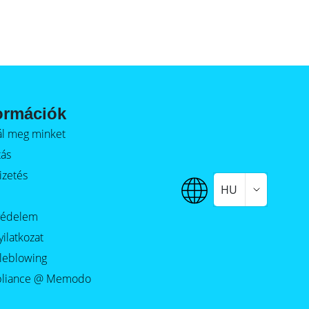
ormációk
alál meg minket
tás
izetés
HU
védelem
yilatkozat
leblowing
liance @ Memodo