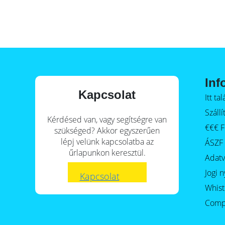
E-Mobility
Inf
Kapcsolat
Itt t
Szállí
Kérdésed van, vagy segítségre van
€€€ F
szükséged? Akkor egyszerűen
lépj velünk kapcsolatba az
ÁSZF
űrlapunkon keresztül.
Adat
Jogi n
Kapcsolat
Whist
Comp