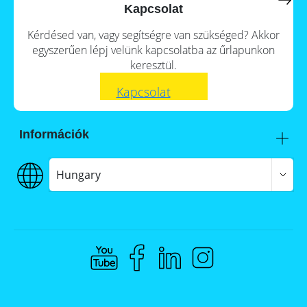
a
storage
Kapcsolat
commercial
storage
Large-
Kérdésed van, vagy segítségre van szükséged? Akkor
system?
scale
egyszerűen lépj velünk kapcsolatba az űrlapunkon
projects
PV
keresztül.
Wiki
Inverters
Kapcsolat
Mounting
systems
Információk
E-
Mobility
Itt talál meg minket
Szállítás
Hungary
€€€ Fizetés
ÁSZF
Adatvédelem
Jogi nyilatkozat
Whistleblowing
Compliance @ Memodo