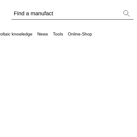
oltaic knowledge
News
Tools
Online-Shop
Other
Is it worthwhile to have a commercial storage sy
PV Wiki