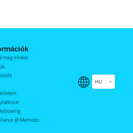
ormációk
alál meg minket
tás
izetés
HU
védelem
yilatkozat
leblowing
liance @ Memodo