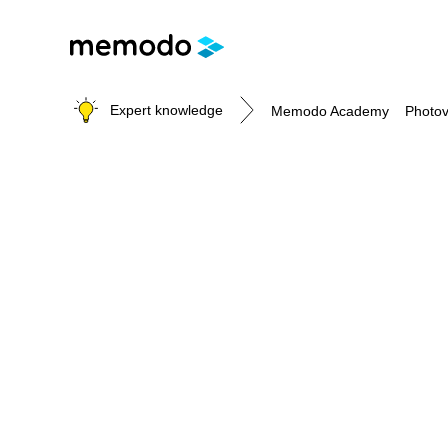
Expert knowledge
Memodo Academy
Photov
Photovoltaic knowledge
Topics
Solar Panels
Home storage
Commercial storage
Large-scale projects
Inverters
Mounting systems