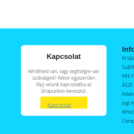
E-Mobility
Inf
Kapcsolat
Itt t
Szállí
Kérdésed van, vagy segítségre van
€€€ F
szükséged? Akkor egyszerűen
lépj velünk kapcsolatba az
ÁSZF
űrlapunkon keresztül.
Adat
Jogi n
Kapcsolat
Whist
Comp