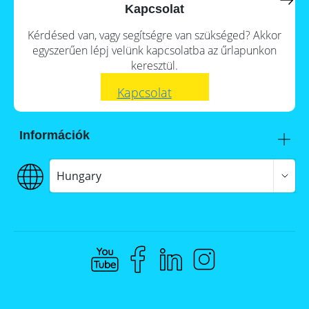
a
storage
Kapcsolat
commercial
storage
Large-
Kérdésed van, vagy segítségre van szükséged? Akkor
system?
scale
egyszerűen lépj velünk kapcsolatba az űrlapunkon
projects
PV
keresztül.
Wiki
Inverters
Kapcsolat
Mounting
systems
Információk
E-
Mobility
Itt talál meg minket
Szállítás
Hungary
€€€ Fizetés
ÁSZF
Adatvédelem
Jogi nyilatkozat
Whistleblowing
Compliance @ Memodo