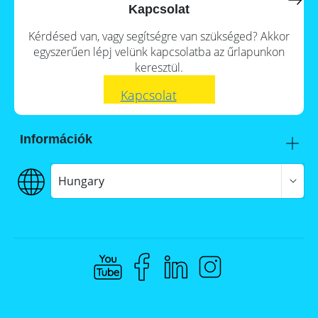
a
storage
Kapcsolat
commercial
storage
Large-
Kérdésed van, vagy segítségre van szükséged? Akkor
system?
scale
egyszerűen lépj velünk kapcsolatba az űrlapunkon
projects
PV
keresztül.
Wiki
Inverters
Kapcsolat
Mounting
systems
Információk
E-
Mobility
Itt talál meg minket
Szállítás
Hungary
€€€ Fizetés
ÁSZF
Adatvédelem
Jogi nyilatkozat
Whistleblowing
Compliance @ Memodo