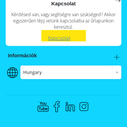
a
storage
Kapcsolat
commercial
storage
Large-
Kérdésed van, vagy segítségre van szükséged? Akkor
system?
scale
egyszerűen lépj velünk kapcsolatba az űrlapunkon
projects
PV
keresztül.
Wiki
Inverters
Kapcsolat
Mounting
systems
Információk
E-
Mobility
Itt talál meg minket
Szállítás
Hungary
€€€ Fizetés
ÁSZF
Adatvédelem
Jogi nyilatkozat
Whistleblowing
Compliance @ Memodo