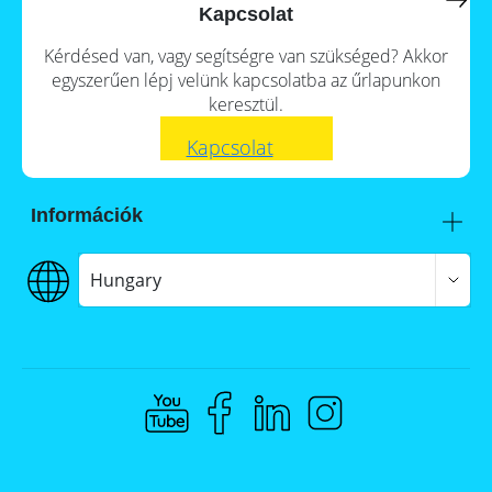
a
storage
Kapcsolat
commercial
storage
Large-
Kérdésed van, vagy segítségre van szükséged? Akkor
system?
scale
egyszerűen lépj velünk kapcsolatba az űrlapunkon
projects
PV
keresztül.
Wiki
Inverters
Kapcsolat
Mounting
systems
Információk
E-
Mobility
Itt talál meg minket
Szállítás
Hungary
€€€ Fizetés
ÁSZF
Adatvédelem
Jogi nyilatkozat
Whistleblowing
Compliance @ Memodo