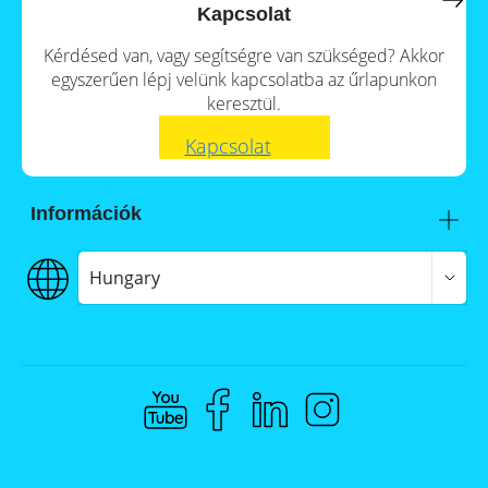
a
storage
Kapcsolat
commercial
storage
Large-
Kérdésed van, vagy segítségre van szükséged? Akkor
system?
scale
egyszerűen lépj velünk kapcsolatba az űrlapunkon
projects
PV
keresztül.
Wiki
Inverters
Kapcsolat
Mounting
systems
Információk
E-
Mobility
Itt talál meg minket
Szállítás
Hungary
€€€ Fizetés
ÁSZF
Adatvédelem
Jogi nyilatkozat
Whistleblowing
Compliance @ Memodo