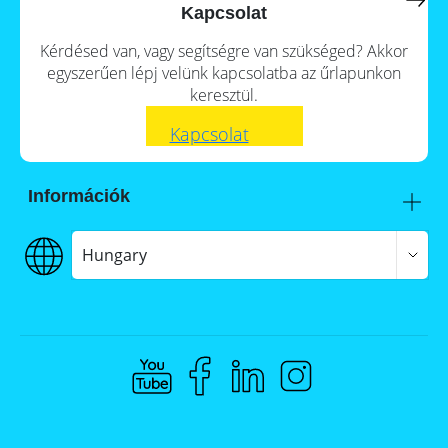
a
storage
Kapcsolat
commercial
storage
Large-
Kérdésed van, vagy segítségre van szükséged? Akkor
system?
scale
egyszerűen lépj velünk kapcsolatba az űrlapunkon
projects
PV
keresztül.
Wiki
Inverters
Kapcsolat
News
Mounting
systems
Tools
Információk
E-
Mobility
Itt talál meg minket
Online-Shop
Szállítás
Hungary
€€€ Fizetés
ÁSZF
Hungary
Adatvédelem
Jogi nyilatkozat
Whistleblowing
Compliance @ Memodo