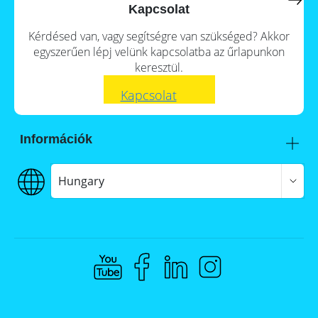
a
storage
Kapcsolat
commercial
storage
Large-
Kérdésed van, vagy segítségre van szükséged? Akkor
system?
scale
egyszerűen lépj velünk kapcsolatba az űrlapunkon
projects
PV
keresztül.
Wiki
Inverters
Kapcsolat
News
Mounting
systems
Tools
Információk
E-
Mobility
Itt talál meg minket
Online-Shop
Szállítás
Hungary
€€€ Fizetés
ÁSZF
Hungary
Adatvédelem
Jogi nyilatkozat
Whistleblowing
Compliance @ Memodo