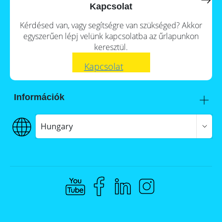
a
storage
Kapcsolat
commercial
storage
Large-
Kérdésed van, vagy segítségre van szükséged? Akkor
system?
scale
egyszerűen lépj velünk kapcsolatba az űrlapunkon
projects
PV
keresztül.
Wiki
Inverters
Kapcsolat
News
Mounting
systems
Tools
Információk
E-
Mobility
Itt talál meg minket
Online-Shop
Szállítás
Hungary
€€€ Fizetés
ÁSZF
Hungary
Adatvédelem
Jogi nyilatkozat
Whistleblowing
Compliance @ Memodo