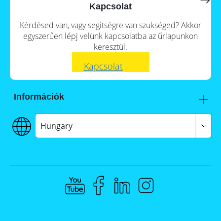
a
storage
Kapcsolat
commercial
storage
Large-
Kérdésed van, vagy segítségre van szükséged? Akkor
system?
scale
egyszerűen lépj velünk kapcsolatba az űrlapunkon
projects
PV
keresztül.
Wiki
Inverters
Kapcsolat
News
Mounting
systems
Tools
Információk
E-
Mobility
Itt talál meg minket
Online-Shop
Szállítás
Hungary
€€€ Fizetés
ÁSZF
Hungary
Adatvédelem
Jogi nyilatkozat
Whistleblowing
Compliance @ Memodo