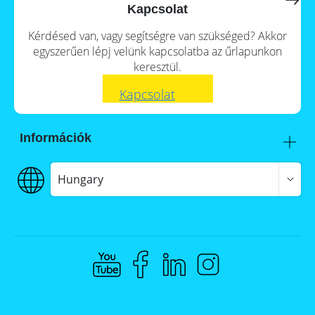
a
storage
Kapcsolat
commercial
storage
Large-
Kérdésed van, vagy segítségre van szükséged? Akkor
system?
scale
egyszerűen lépj velünk kapcsolatba az űrlapunkon
projects
PV
keresztül.
Wiki
Inverters
Kapcsolat
News
Mounting
systems
Tools
Információk
E-
Mobility
Itt talál meg minket
Online-Shop
Szállítás
Hungary
€€€ Fizetés
ÁSZF
Hungary
Adatvédelem
Jogi nyilatkozat
Whistleblowing
Compliance @ Memodo