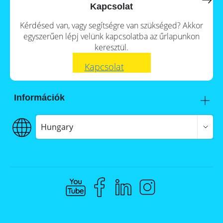
a
storage
Kapcsolat
commercial
storage
Large-
Kérdésed van, vagy segítségre van szükséged? Akkor
system?
scale
egyszerűen lépj velünk kapcsolatba az űrlapunkon
projects
PV
keresztül.
Wiki
Inverters
Kapcsolat
News
Mounting
systems
Tools
Információk
E-
Mobility
Itt talál meg minket
Online-Shop
Szállítás
Hungary
€€€ Fizetés
ÁSZF
Hungary
Adatvédelem
Jogi nyilatkozat
Whistleblowing
Compliance @ Memodo