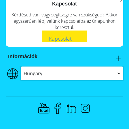
a
storage
Kapcsolat
commercial
storage
Large-
Kérdésed van, vagy segítségre van szükséged? Akkor
system?
scale
egyszerűen lépj velünk kapcsolatba az űrlapunkon
projects
PV
keresztül.
Wiki
Inverters
Kapcsolat
News
Mounting
systems
Tools
Információk
E-
Mobility
Itt talál meg minket
Online-Shop
Szállítás
Hungary
€€€ Fizetés
ÁSZF
Hungary
Adatvédelem
Jogi nyilatkozat
Whistleblowing
Compliance @ Memodo