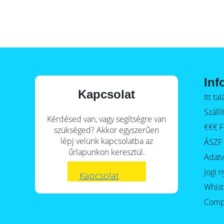
E-Mobility
Inf
Kapcsolat
Itt t
Szállí
Kérdésed van, vagy segítségre van
€€€ F
szükséged? Akkor egyszerűen
lépj velünk kapcsolatba az
ÁSZF
űrlapunkon keresztül.
Adat
Jogi n
Kapcsolat
Whist
Comp