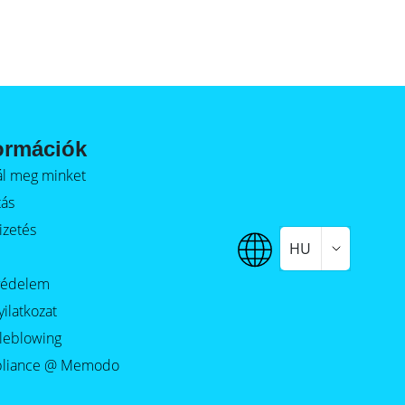
ormációk
alál meg minket
tás
izetés
HU
védelem
yilatkozat
leblowing
liance @ Memodo