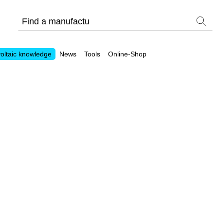
oltaic knowledge
News
Tools
Online-Shop
Other
Is it worthwhile to have a commercial storage sy
PV Wiki