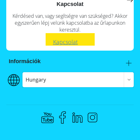
a
storage
Kapcsolat
commercial
storage
Large-
Kérdésed van, vagy segítségre van szükséged? Akkor
system?
scale
egyszerűen lépj velünk kapcsolatba az űrlapunkon
projects
PV
keresztül.
Wiki
Inverters
Kapcsolat
News
Mounting
systems
Tools
Információk
E-
Mobility
Itt talál meg minket
Online-Shop
Szállítás
Hungary
€€€ Fizetés
ÁSZF
Hungary
Adatvédelem
Jogi nyilatkozat
Whistleblowing
Compliance @ Memodo