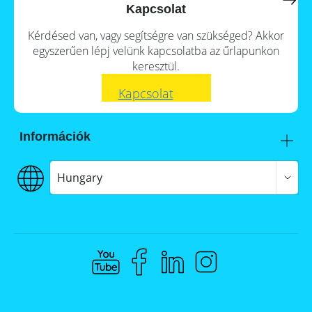
a
storage
Kapcsolat
commercial
storage
Large-
Kérdésed van, vagy segítségre van szükséged? Akkor
system?
scale
egyszerűen lépj velünk kapcsolatba az űrlapunkon
projects
PV
keresztül.
Wiki
Inverters
Kapcsolat
News
Mounting
systems
Tools
Információk
E-
Mobility
Itt talál meg minket
Online-Shop
Szállítás
Hungary
€€€ Fizetés
ÁSZF
Hungary
Adatvédelem
Jogi nyilatkozat
Whistleblowing
Compliance @ Memodo