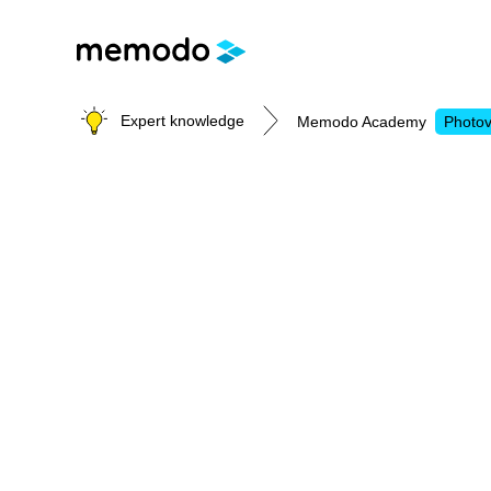
Expert knowledge
Memodo Academy
Photov
Photovoltaic knowledge
Topics
Solar Panels
Home storage
Commercial storage
Large-scale projects
Inverters
Mounting systems