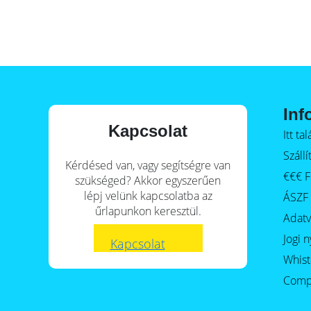
E-Mobility
Inf
Kapcsolat
Itt t
Szállí
Kérdésed van, vagy segítségre van
€€€ F
szükséged? Akkor egyszerűen
lépj velünk kapcsolatba az
ÁSZF
űrlapunkon keresztül.
Adat
Jogi n
Kapcsolat
Whist
Comp