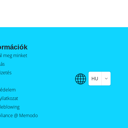
ormációk
alál meg minket
tás
izetés
HU
védelem
yilatkozat
leblowing
liance @ Memodo