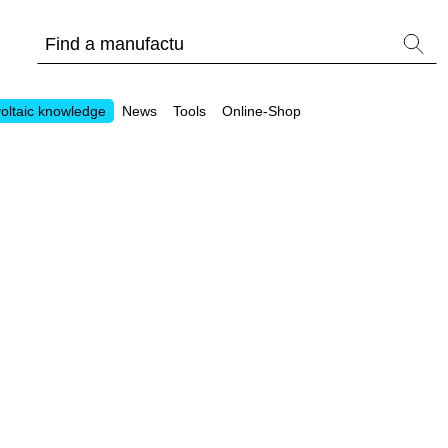
oltaic knowledge
News
Tools
Online-Shop
Other
Is it worthwhile to have a commercial storage sy
PV Wiki