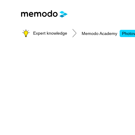
Expert knowledge
Memodo Academy
Photov
Photovoltaic knowledge
Topics
Solar Panels
Home storage
Commercial storage
Large-scale projects
Inverters
Mounting systems