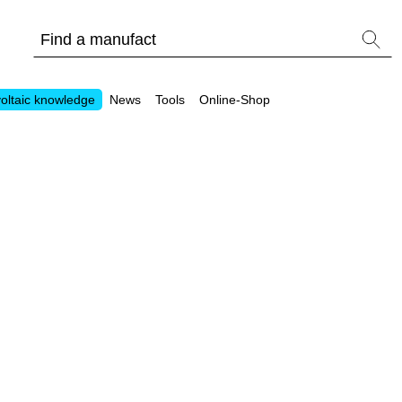
oltaic knowledge
News
Tools
Online-Shop
Other
Is it worthwhile to have a commercial storage sy
PV Wiki