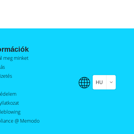
ormációk
alál meg minket
tás
izetés
HU
védelem
yilatkozat
leblowing
liance @ Memodo