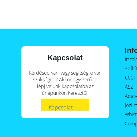
E-Mobility
Inf
Kapcsolat
Itt t
Szállí
Kérdésed van, vagy segítségre van
€€€ F
szükséged? Akkor egyszerűen
lépj velünk kapcsolatba az
ÁSZF
űrlapunkon keresztül.
Adat
Jogi n
Kapcsolat
Whist
Comp