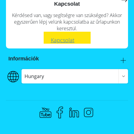
a
storage
Kapcsolat
commercial
storage
Large-
Kérdésed van, vagy segítségre van szükséged? Akkor
system?
scale
egyszerűen lépj velünk kapcsolatba az űrlapunkon
projects
PV
keresztül.
Wiki
Inverters
Kapcsolat
News
Mounting
systems
Tools
Információk
E-
Mobility
Itt talál meg minket
Online-Shop
Szállítás
Hungary
€€€ Fizetés
ÁSZF
Hungary
Adatvédelem
Jogi nyilatkozat
Whistleblowing
Compliance @ Memodo