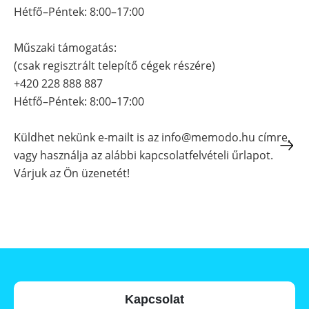
a
storage
Hétfő–Péntek: 8:00–17:00
commercial
storage
Large-
system?
scale
Műszaki támogatás:
projects
PV
(csak regisztrált telepítő cégek részére)
Wiki
Inverters
+420 228 888 887
Hétfő–Péntek: 8:00–17:00
Mounting
systems
Küldhet nekünk e-mailt is az info@memodo.hu címre,
E-
Mobility
vagy használja az alábbi kapcsolatfelvételi űrlapot.
Várjuk az Ön üzenetét!
Kapcsolat