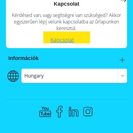
a
storage
Kapcsolat
commercial
storage
Large-
Kérdésed van, vagy segítségre van szükséged? Akkor
system?
scale
egyszerűen lépj velünk kapcsolatba az űrlapunkon
projects
PV
keresztül.
Wiki
Inverters
Kapcsolat
Mounting
systems
Információk
E-
Mobility
Itt talál meg minket
Szállítás
Hungary
€€€ Fizetés
ÁSZF
Adatvédelem
Jogi nyilatkozat
Whistleblowing
Compliance @ Memodo