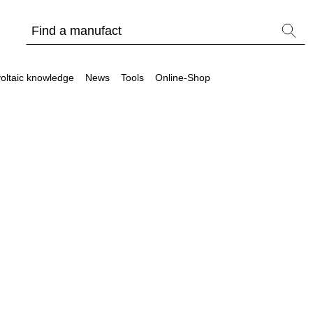
oltaic knowledge
News
Tools
Online-Shop
Other
Is it worthwhile to have a commercial storage sy
PV Wiki