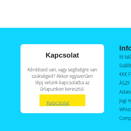
E-Mobility
Inf
Kapcsolat
Itt t
Szállí
Kérdésed van, vagy segítségre van
€€€ F
szükséged? Akkor egyszerűen
lépj velünk kapcsolatba az
ÁSZF
űrlapunkon keresztül.
Adat
Jogi n
Kapcsolat
Whist
Comp