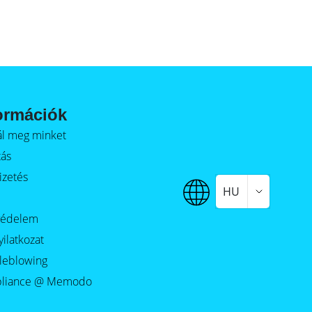
ormációk
alál meg minket
tás
izetés
HU
védelem
yilatkozat
leblowing
liance @ Memodo