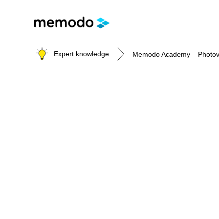
Expert knowledge
Memodo Academy
Photov
Photovoltaic knowledge
Topics
Solar Panels
Home storage
Commercial storage
Large-scale projects
Inverters
Mounting systems